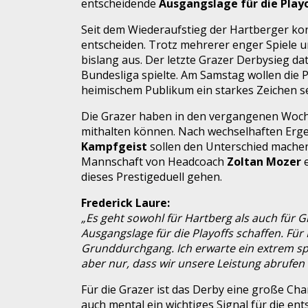
entscheidende
Ausgangslage für die Playo
Seit dem Wiederaufstieg der Hartberger ko
entscheiden. Trotz mehrerer enger Spiele un
bislang aus. Der letzte Grazer Derbysieg da
Bundesliga spielte. Am Samstag wollen die 
heimischem Publikum ein starkes Zeichen s
Die Grazer haben in den vergangenen Woche
mithalten können. Nach wechselhaften Ergebn
Kampfgeist
sollen den Unterschied machen
Mannschaft von Headcoach
Zoltan Mozer
e
dieses Prestigeduell gehen.
Frederick Laure:
„Es geht sowohl für Hartberg als auch für Gr
Ausgangslage für die Playoffs schaffen. Fü
Grunddurchgang. Ich erwarte ein extrem sp
aber nur, dass wir unsere Leistung abrufen
Für die Grazer ist das Derby eine große Cha
auch mental ein wichtiges Signal für die en