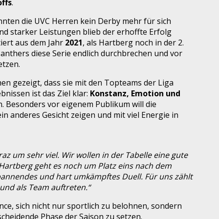
ffs
.
nnten die UVC Herren kein Derby mehr für sich
d starker Leistungen blieb der erhoffte Erfolg
tiert aus dem Jahr
2021
, als Hartberg noch in der 2.
Panthers diese Serie endlich durchbrechen und vor
etzen.
n gezeigt, dass sie mit den Topteams der Liga
issen ist das Ziel klar:
Konstanz, Emotion und
. Besonders vor eigenem Publikum will die
in anderes Gesicht zeigen und mit viel Energie in
az um sehr viel. Wir wollen in der Tabelle eine gute
r Hartberg geht es noch um Platz eins nach dem
annendes und hart umkämpftes Duell. Für uns zählt
 und als Team auftreten.“
nce, sich nicht nur sportlich zu belohnen, sondern
tscheidende Phase der Saison zu setzen.