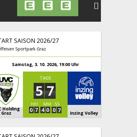
TART SAISON 2026/27
iffeisen Sportpark Graz
Samstag, 3. 10. 2026, 19:00 Uhr
TAGE
5
7
HH
MM
SS
C Holding
0
7
4
0
0
5
6
Graz
Inzing Volley
TART SAISON 2026/27