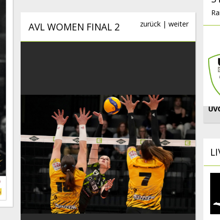
Ra
zurück
|
weiter
AVL WOMEN FINAL 2
UV
L