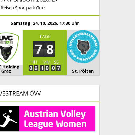
iffeisen Sportpark Graz
Samstag, 24. 10. 2026, 17:30 Uhr
TAGE
7
8
HH
MM
SS
C Holding
0
6
1
0
0
5
6
Graz
St. Pölten
IVESTREAM ÖVV