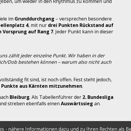
 geben, um wieder in den Rhythmus zu kommen und
iele im
Grunddurchgang
– versprechen besondere
ellenplatz 4
, mit nur
drei Punkten Rückstand auf
 Vorsprung auf Rang 7
. Jeder Punkt kann in dieser
ns zählt jeder einzelne Punkt. Wir haben in der
 Aich/Dob bestehen können – warum also nicht auch
ollständig fit sind, ist noch offen. Fest steht jedoch,
,
Punkte aus Kärnten mitzunehmen
.
nach
Bleiburg
. Als Tabellenführer der
2. Bundesliga
 und streben ebenfalls einen
Auswärtssieg
an.
s - nähere Informationen dazu und zu Ihren Rechten als B