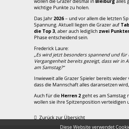
wollen die Grazer diesmal in
Bleiburg
alles
wichtige Punkte zu holen.
Das Jahr
2026
– und vor allem die letzten Sp
Spannung. Aktuell liegen die Grazer auf
Tab
die Top 3
, aber auch lediglich
zwei Punkten
Phase entscheidend sein.
Frederick Laure:
„Es wird jetzt besonders spannend und für u
Vergangenheit bereits gezeigt, dass wir in
am Samstag?“
Inwieweit alle Grazer Spieler bereits wieder v
dass die Mannschaft alles daransetzen wird
Auch für die
Herren 2
geht es am Samstag 
wollen sie ihre Spitzenposition verteidigen
Zurück zur Übersicht
Diese Website verwendet Cookie