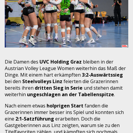
Die Damen des
UVC Holding Graz
bleiben in der
Austrian Volley League Women weiterhin das Maß der
Dinge. Mit einem hart erkämpften
3:2-Auswärtssieg
bei den
Steelvolleys Linz
feierten die Grazerinnen
bereits ihren
dritten Sieg in Serie
und stehen damit
weiterhin
ungeschlagen an der Tabellenspitze
.
Nach einem etwas
holprigen Start
fanden die
Grazerinnen immer besser ins Spiel und konnten sich
eine
2:1-Satzführung
erarbeiten. Doch die
Gastgeberinnen aus Linz zeigten, warum sie zu den
Titelfavoriten zählen, und kämpften sich nochmals