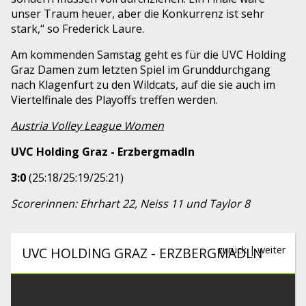
unser Traum heuer, aber die Konkurrenz ist sehr
stark,“ so Frederick Laure.
Am kommenden Samstag geht es für die UVC Holding
Graz Damen zum letzten Spiel im Grunddurchgang
nach Klagenfurt zu den Wildcats, auf die sie auch im
Viertelfinale des Playoffs treffen werden.
Austria Volley League Women
UVC Holding Graz - Erzbergmadln
3:0
(25:18/25:19/25:21)
Scorerinnen: Ehrhart 22, Neiss 11 und Taylor 8
zurück
|
weiter
UVC HOLDING GRAZ - ERZBERGMADLN